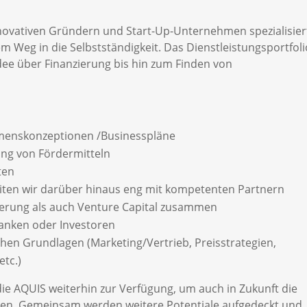
nnovativen Gründern und Start-Up-Unternehmen spezialisier
em Weg in die Selbstständigkeit. Das Dienstleistungsportfoli
dee über Finanzierung bis hin zum Finden von
hmenskonzeptionen /Businesspläne
ung von Fördermitteln
ten
eiten wir darüber hinaus eng mit kompetenten Partnern
ierung als auch Venture Capital zusammen
anken oder Investoren
chen Grundlagen (Marketing/Vertrieb, Preisstrategien,
tc.)
ie AQUIS weiterhin zur Verfügung, um auch in Zukunft die
igen. Gemeinsam werden weitere Potentiale aufgedeckt und