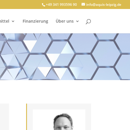
+49 341 993596 90
info@aquis-leipzig.de
ittel
Finanzierung
Über uns